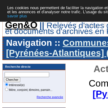
Les cookies nous permettent de faciliter la navigation et
et les annonces et d'analyser notre trafic. L'usage du s
savoir plus
Gen&O
||
Relevés d'actes d
et documents d'archives en
Navigation ::
Communes 
[Pyrénées-Atlantiques] 
Act
Recherche directe
Com
Intéressé(e)
Mère, conjoint, témoins, parrain...
[Py
Recherche avancée