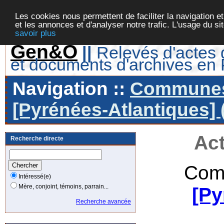
Les cookies nous permettent de faciliter la navigation et
et les annonces et d'analyser notre trafic. L'usage du s
savoir plus
Gen&O
||
Relevés d'actes d
et documents d'archives en
Navigation ::
Communes 
[Pyrénées-Atlantiques] 
Act
Recherche directe
Com
Intéressé(e)
Mère, conjoint, témoins, parrain...
[Py
Recherche avancée