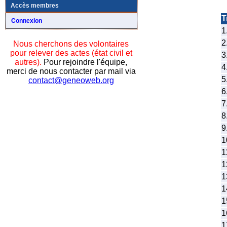
Accès membres
Tr
Connexion
1
2
Nous cherchons des volontaires
pour relever des actes (état civil et
3
autres).
Pour rejoindre l'équipe,
4
merci de nous contacter par mail via
5
contact@geneoweb.org
6
7
8
9
1
1
1
1
1
1
1
1