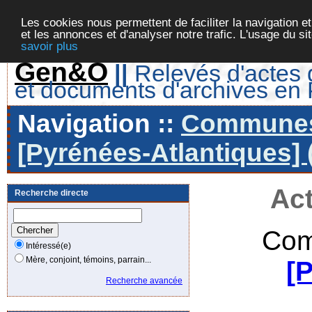
Les cookies nous permettent de faciliter la navigation et
et les annonces et d'analyser notre trafic. L'usage du s
savoir plus
Gen&O
||
Relevés d'actes d
et documents d'archives en
Navigation ::
Communes 
[Pyrénées-Atlantiques] 
Act
Recherche directe
Com
Intéressé(e)
Mère, conjoint, témoins, parrain...
[
Recherche avancée