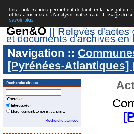
Les cookies nous permettent de faciliter la navigation et
et les annonces et d'analyser notre trafic. L'usage du s
savoir plus
Gen&O
||
Relevés d'actes d
et documents d'archives en
Navigation ::
Communes 
[Pyrénées-Atlantiques] 
Act
Recherche directe
Com
Intéressé(e)
Mère, conjoint, témoins, parrain...
[
Recherche avancée