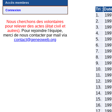
Accès membres
Tri :
Dat
Connexion
1.
199
2.
199
Nous cherchons des volontaires
pour relever des actes (état civil et
3.
199
autres).
Pour rejoindre l'équipe,
4.
199
merci de nous contacter par mail via
5.
199
contact@geneoweb.org
6.
199
7.
199
8.
199
9.
199
10.
199
11.
199
12.
199
13.
199
14.
199
15.
199
16.
199
17.
199