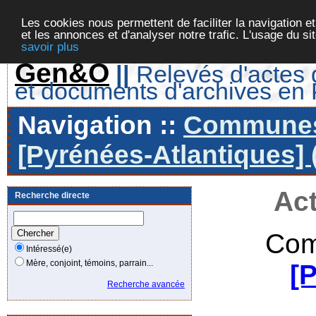
Les cookies nous permettent de faciliter la navigation et
et les annonces et d'analyser notre trafic. L'usage du s
savoir plus
Gen&O
||
Relevés d'actes d
et documents d'archives en
Navigation ::
Communes 
[Pyrénées-Atlantiques] 
Act
Recherche directe
Com
Intéressé(e)
Mère, conjoint, témoins, parrain...
[
Recherche avancée