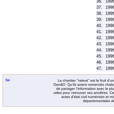
36.
199
37.
199
38.
199
39.
199
40.
199
41.
199
42.
199
43.
199
44.
199
45.
199
46.
199
47.
199
Top
Le chantier "relevé" est le fruit d’
Gen&O. Qu’ils soient remerciés chale
de partager l’information avec le p
utiles pour retrouver ses ancêtres. Ce
actes d’état civil numérisés et mi
départementales de