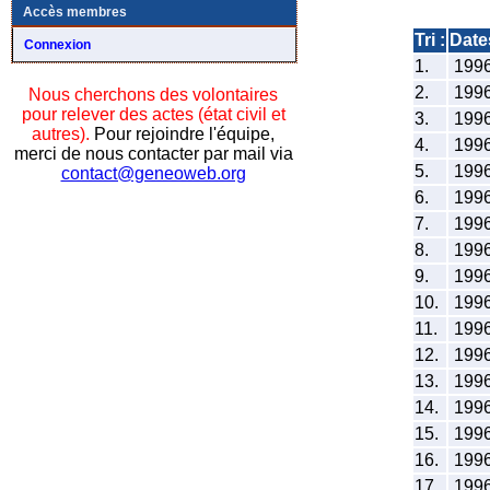
Accès membres
Tri :
Date
Connexion
1.
199
2.
199
Nous cherchons des volontaires
pour relever des actes (état civil et
3.
199
autres).
Pour rejoindre l'équipe,
4.
199
merci de nous contacter par mail via
5.
199
contact@geneoweb.org
6.
199
7.
199
8.
199
9.
199
10.
199
11.
199
12.
199
13.
199
14.
199
15.
199
16.
199
17.
199