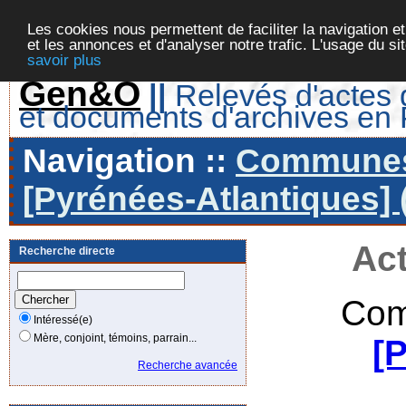
Les cookies nous permettent de faciliter la navigation et
et les annonces et d'analyser notre trafic. L'usage du s
savoir plus
Gen&O
||
Relevés d'actes d
et documents d'archives en
Navigation ::
Communes 
[Pyrénées-Atlantiques] 
Act
Recherche directe
Com
Intéressé(e)
Mère, conjoint, témoins, parrain...
[
Recherche avancée