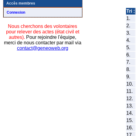
Accès membres
Tri :
Connexion
1.
2.
Nous cherchons des volontaires
pour relever des actes (état civil et
3.
autres).
Pour rejoindre l'équipe,
4.
merci de nous contacter par mail via
5.
contact@geneoweb.org
6.
7.
8.
9.
10.
11.
12.
13.
14.
15.
16.
17.