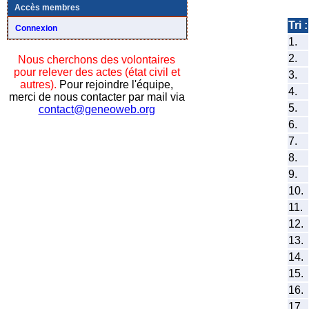
Accès membres
Tri :
Connexion
1.
2.
Nous cherchons des volontaires
pour relever des actes (état civil et
3.
autres).
Pour rejoindre l'équipe,
4.
merci de nous contacter par mail via
5.
contact@geneoweb.org
6.
7.
8.
9.
10.
11.
12.
13.
14.
15.
16.
17.