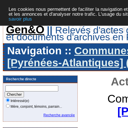
Les cookies nous permettent de faciliter la navigation et
et les annonces et d'analyser notre trafic. L'usage du s
savoir plus
Gen&O
||
Relevés d'actes d
et documents d'archives en
Navigation ::
Communes 
[Pyrénées-Atlantiques] 
Act
Recherche directe
Com
Intéressé(e)
Mère, conjoint, témoins, parrain...
[
Recherche avancée