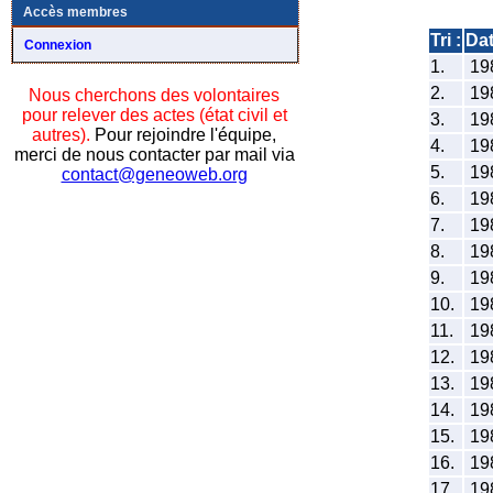
Accès membres
Tri :
Da
Connexion
1.
19
2.
19
Nous cherchons des volontaires
pour relever des actes (état civil et
3.
19
autres).
Pour rejoindre l'équipe,
4.
19
merci de nous contacter par mail via
5.
19
contact@geneoweb.org
6.
19
7.
19
8.
19
9.
19
10.
19
11.
19
12.
19
13.
19
14.
19
15.
19
16.
19
17.
19