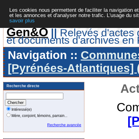
Les cookies nous permettent de faciliter la navigation et
et les annonces et d'analyser notre trafic. L'usage du s
savoir plus
Gen&O
||
Relevés d'actes d
et documents d'archives en
Navigation ::
Communes 
[Pyrénées-Atlantiques] 
Act
Recherche directe
Com
Intéressé(e)
Mère, conjoint, témoins, parrain...
[
Recherche avancée