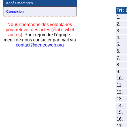
Accès membres
Tri :
Connexion
1.
2.
Nous cherchons des volontaires
pour relever des actes (état civil et
3.
autres).
Pour rejoindre l'équipe,
4.
merci de nous contacter par mail via
5.
contact@geneoweb.org
6.
7.
8.
9.
10.
11.
12.
13.
14.
15.
16.
17.