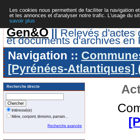
Les cookies nous permettent de faciliter la navigation et
et les annonces et d'analyser notre trafic. L'usage du s
savoir plus
Gen&O
||
Relevés d'actes d
et documents d'archives en
Navigation ::
Communes 
[Pyrénées-Atlantiques] 
Act
Recherche directe
Com
Intéressé(e)
Mère, conjoint, témoins, parrain...
[
Recherche avancée