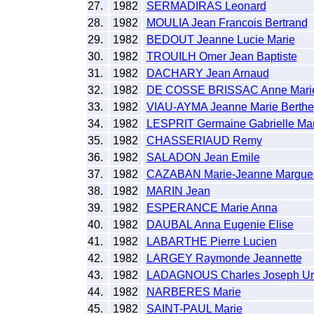
27.
1982
SERMADIRAS Leonard
28.
1982
MOULIA Jean Francois Bertrand
29.
1982
BEDOUT Jeanne Lucie Marie
30.
1982
TROUILH Omer Jean Baptiste
31.
1982
DACHARY Jean Arnaud
32.
1982
DE COSSE BRISSAC Anne Marie 
33.
1982
VIAU-AYMA Jeanne Marie Berthe
34.
1982
LESPRIT Germaine Gabrielle Mar
35.
1982
CHASSERIAUD Remy
36.
1982
SALADON Jean Emile
37.
1982
CAZABAN Marie-Jeanne Marguer
38.
1982
MARIN Jean
39.
1982
ESPERANCE Marie Anna
40.
1982
DAUBAL Anna Eugenie Elise
41.
1982
LABARTHE Pierre Lucien
42.
1982
LARGEY Raymonde Jeannette
43.
1982
LADAGNOUS Charles Joseph Ur
44.
1982
NARBERES Marie
45.
1982
SAINT-PAUL Marie