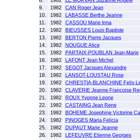
8.
1982
LE MORVAN Suzanne Angele
9.
1982
CAN Roger Jean
10.
1982
LABASSE Berthe Jeanne
11.
1982
CASSOU Marie Irma
12.
1982
BIEUSSES Louis Baptiste
13.
1982
BERTON Pierre Jacques
14.
1982
NOUGUE Alice
15.
1982
PARTAIX-POUBLAN Jean-Marie
16.
1982
LAFONT Jean Michel
17.
1982
SEGOT Jacques Alexandre
18.
1982
LANSOT-LOUSTAU Rose
19.
1982
CHRESTIA-BLANCHINE Felix L
20.
1982
CLAVERIE Jeanne Francoise Re
21.
1982
ROUX Yvonne Leone
22.
1982
CASTAING Jean Rene
23.
1982
BOHEME Josephine Victorine Ca
24.
1982
PINOGES Maria Felicia
25.
1982
DUPAUT Marie Jeanne
26.
1982
LEFEUVRE Etienne Georges