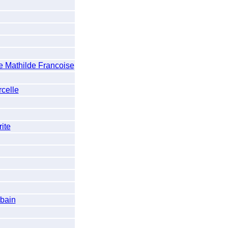
Mathilde Francoise
celle
ite
bain