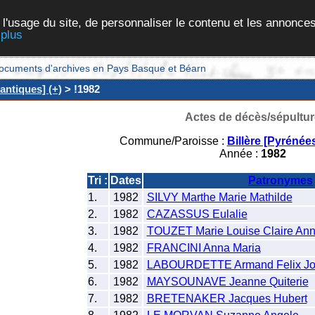
 l'usage du site, de personnaliser le contenu et les annonces
 plus
et documents d'archives en Pays Basque et Béarn
antiques] (+)
> !1982
Actes de décès/sépultur
Commune/Paroisse :
Billère [Pyrénée
Année :
1982
Tri :
Dates
Patronymes
1.
1982
SILVY Marthe Marie Mathilde
2.
1982
CAZASSUS Eulalie
3.
1982
TOUZET Marie Louise Claire An
4.
1982
FRANCINI Anna Maria
5.
1982
LABOURDETTE Armand Felix J
6.
1982
MAYSOUNAVE Jeanne Quiterie
7.
1982
BRETENAKER Jacques Hubert