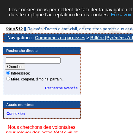
Les cookies nous permettent de faciliter la navigation et
du site implique l'acceptation de ces cookies.
En savoir
Gen&O
||
Relevés d'actes d'état-civil, de registres paroissiaux 
Navigation ::
Communes et paroisses
>
Billère [Pyrénées-Atl
Recherche directe
Intéressé(e)
Mère, conjoint, témoins, parrain...
Recherche avancée
Accès membres
Connexion
Nous cherchons des volontaires
pour relever des actes (état civil et