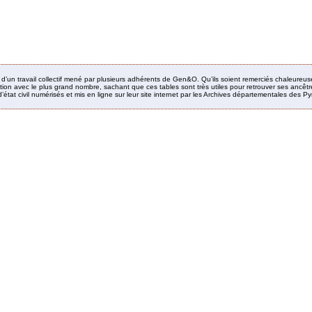
it d’un travail collectif mené par plusieurs adhérents de Gen&O. Qu’ils soient remerciés chaleureus
ion avec le plus grand nombre, sachant que ces tables sont très utiles pour retrouver ses ancêtres
’état civil numérisés et mis en ligne sur leur site internet par les Archives départementales des 