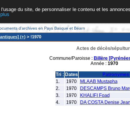
 l'usage du site, de personnaliser le contenu et les annonces
 plus
et documents d'archives en Pays Basque et Béarn
antiques] (+)
> !1970
Actes de décès/sépultur
Commune/Paroisse :
Billère [Pyrénée
Année :
1970
Tri :
Dates
Patronymes
1.
1970
MLAAB Mustapha
2.
1970
DESCAMPS Bruno Marc
3.
1970
KHALIFI Foad
4.
1970
DA COSTA Denise Jean