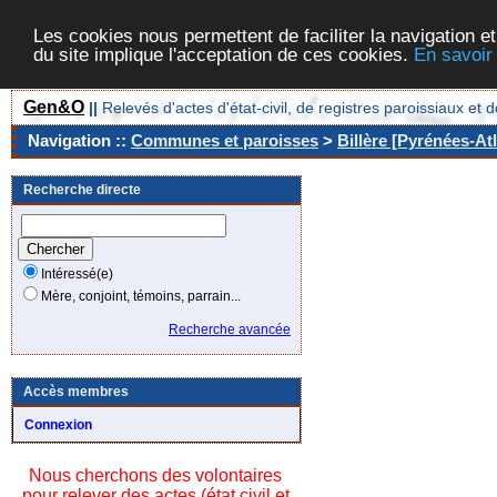
Les cookies nous permettent de faciliter la navigation et
du site implique l'acceptation de ces cookies.
En savoir
Gen&O
||
Relevés d'actes d'état-civil, de registres paroissiaux 
Navigation ::
Communes et paroisses
>
Billère [Pyrénées-Atl
Recherche directe
Intéressé(e)
Mère, conjoint, témoins, parrain...
Recherche avancée
Accès membres
Connexion
Nous cherchons des volontaires
pour relever des actes (état civil et