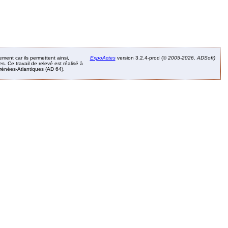
ement car ils permettent ainsi,
ExpoActes
version 3.2.4-prod (©
2005-2026, ADSoft)
. Ce travail de relevé est réalisé à
Pyrénées-Atlantiques (AD 64).