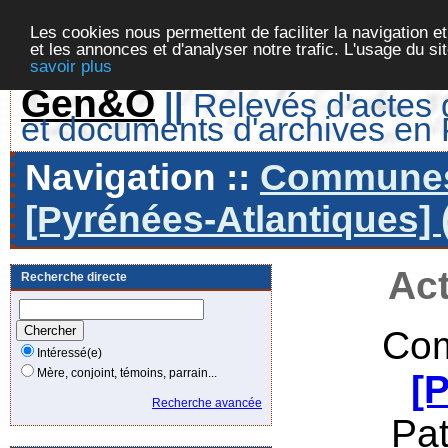
Les cookies nous permettent de faciliter la navigation et
et les annonces et d'analyser notre trafic. L'usage du s
savoir plus
Gen&O
||
Relevés d'actes d
et documents d'archives en
Navigation ::
Communes 
[Pyrénées-Atlantiques] 
Act
Recherche directe
Com
Intéressé(e)
Mère, conjoint, témoins, parrain...
[
Recherche avancée
Pa