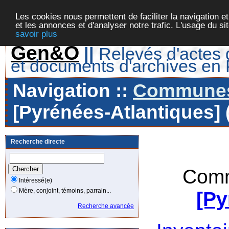
Les cookies nous permettent de faciliter la navigation et
et les annonces et d'analyser notre trafic. L'usage du s
savoir plus
Gen&O
||
Relevés d'actes d
et documents d'archives en
Navigation ::
Communes 
[Pyrénées-Atlantiques] 
Recherche directe
Comm
Intéressé(e)
Mère, conjoint, témoins, parrain...
[Py
Recherche avancée