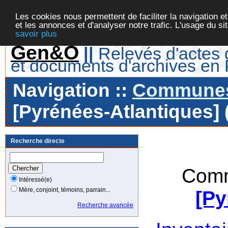
Les cookies nous permettent de faciliter la navigation et
et les annonces et d'analyser notre trafic. L'usage du s
savoir plus
Gen&O
||
Relevés d'actes d
et documents d'archives en
Navigation ::
Communes 
[Pyrénées-Atlantiques] 
Recherche directe
Comm
Intéressé(e)
Mère, conjoint, témoins, parrain...
[Py
Recherche avancée