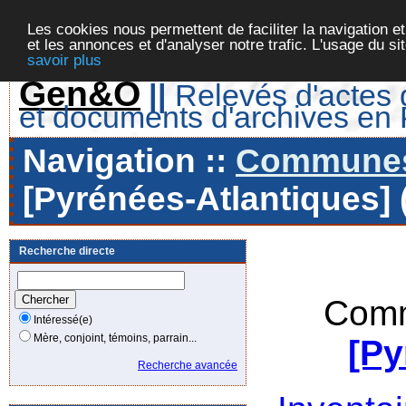
Les cookies nous permettent de faciliter la navigation et
et les annonces et d'analyser notre trafic. L'usage du s
savoir plus
Gen&O
||
Relevés d'actes d
et documents d'archives en
Navigation ::
Communes 
[Pyrénées-Atlantiques] 
Recherche directe
Comm
Intéressé(e)
Mère, conjoint, témoins, parrain...
[Py
Recherche avancée