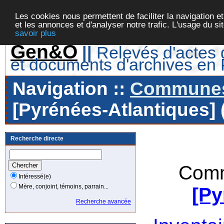
Les cookies nous permettent de faciliter la navigation et
et les annonces et d'analyser notre trafic. L'usage du s
savoir plus
Gen&O
||
Relevés d'actes d
et documents d'archives en
Navigation ::
Communes 
[Pyrénées-Atlantiques] 
Recherche directe
Comm
Intéressé(e)
Mère, conjoint, témoins, parrain...
[Py
Recherche avancée