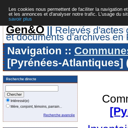
Les cookies nous permettent de faciliter la navigation et
et les annonces et d'analyser notre trafic. L'usage du s
savoir plus
Gen&O
||
Relevés d'actes d
et documents d'archives en
Navigation ::
Communes 
[Pyrénées-Atlantiques] 
Recherche directe
Comm
Intéressé(e)
Mère, conjoint, témoins, parrain...
[Py
Recherche avancée