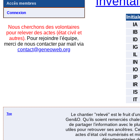
Inventai
Accès membres
Connexion
Initia
IA
Nous cherchons des volontaires
IB
pour relever des actes (état civil et
autres).
Pour rejoindre l'équipe,
ID
merci de nous contacter par mail via
IG
contact@geneoweb.org
IL
IN
IO
IP
IR
IS
IT
Top
Le chantier "relevé" est le fruit d’
Gen&O. Qu’ils soient remerciés chale
de partager l’information avec le p
utiles pour retrouver ses ancêtres. Ce
actes d’état civil numérisés et mi
départementales de