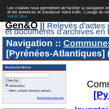
Les cookies nous permettent de faciliter la navigation et
et les annonces et d'analyser notre trafic. L'usage du s
savoir plus
Gen&O
||
Relevés d'actes d
et documents d'archives en
Navigation ::
Communes 
[Pyrénées-Atlantiques] 
Recherche directe
Comm
Intéressé(e)
Mère, conjoint, témoins, parrain...
[Py
Recherche avancée