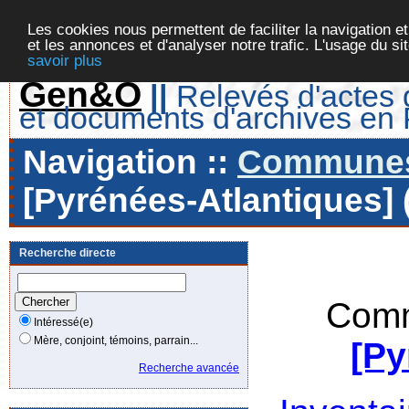
Les cookies nous permettent de faciliter la navigation et
et les annonces et d'analyser notre trafic. L'usage du s
savoir plus
Gen&O
||
Relevés d'actes d
et documents d'archives en
Navigation ::
Communes 
[Pyrénées-Atlantiques] 
Recherche directe
Comm
Intéressé(e)
Mère, conjoint, témoins, parrain...
[Py
Recherche avancée