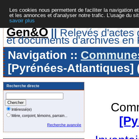
Les cookies nous permettent de faciliter la navigation et
et les annonces et d'analyser notre trafic. L'usage du s
savoir plus
Gen&O
||
Relevés d'actes d
et documents d'archives en
Navigation ::
Communes 
[Pyrénées-Atlantiques] 
Recherche directe
Comm
Intéressé(e)
Mère, conjoint, témoins, parrain...
[Py
Recherche avancée