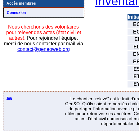
Inventai
Accès membres
Connexion
Initi
E
Nous cherchons des volontaires
E
pour relever des actes (état civil et
autres).
Pour rejoindre l'équipe,
EI
merci de nous contacter par mail via
E
contact@geneoweb.org
E
E
E
E
E
Top
Le chantier "relevé" est le fruit d’
Gen&O. Qu’ils soient remerciés chale
de partager l’information avec le p
utiles pour retrouver ses ancêtres. Ce
actes d’état civil numérisés et mi
départementales de