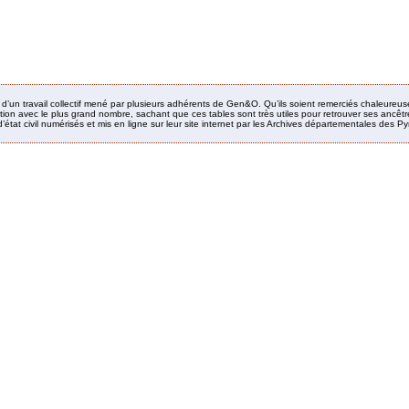
it d’un travail collectif mené par plusieurs adhérents de Gen&O. Qu’ils soient remerciés chaleureus
ion avec le plus grand nombre, sachant que ces tables sont très utiles pour retrouver ses ancêtres
’état civil numérisés et mis en ligne sur leur site internet par les Archives départementales des 