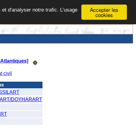
Accepter les
 et d'analyser notre trafic. L'usage
cookies
Atlantiques]
t civil
ms
SSILART
RART/DOYHARART
ART