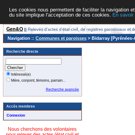
Les cookies nous permettent de faciliter la navigation et
du site implique l'acceptation de ces cookies.
En savoir
Gen&O
||
Relevés d'actes d'état-civil, de registres paroissiaux 
Navigation ::
Communes et paroisses
> Bidarray [Pyrénées-A
Recherche directe
Intéressé(e)
Mère, conjoint, témoins, parrain...
Recherche avancée
Accès membres
Connexion
Nous cherchons des volontaires
pour relever des actes (état civil et