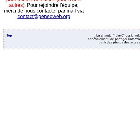
autres).
Pour rejoindre l'équipe,
merci de nous contacter par mail via
contact@geneoweb.org
Top
Le chantier "relevé" est le fru
bénévolement, de partager l’informat
partir des photos des actes d