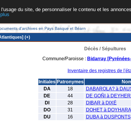
 l'usage du site, de personnaliser le contenu et les annonces
 plus
et documents d'archives en Pays Basque et Béarn
tlantiques] (+)
Décès / Sépultures
Commune/Paroisse :
Bidarray [Pyrénées-
Inventaire des registres de l'éta
Initiales
Patronymes
No
DA
18
DABAROLA? à DAU
DE
44
DE GOÑI à DEYHE
DI
28
DIBAR à DIXÉ
DO
31
DOHET à DOYHAR
DU
16
DUBA à DUSPONTS