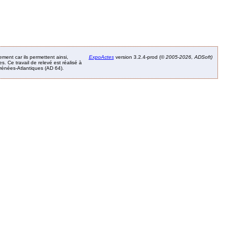
ement car ils permettent ainsi,
ExpoActes
version 3.2.4-prod (©
2005-2026, ADSoft)
. Ce travail de relevé est réalisé à
Pyrénées-Atlantiques (AD 64).