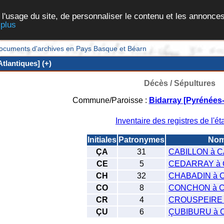
 l'usage du site, de personnaliser le contenu et les annonces
 plus
et documents d'archives en Pays Basque et Béarn
tlantiques] (+)
Décès / Sépultures
Commune/Paroisse :
Bidarray [Pyrénées-
Inventaire des registres de l'éta
Initiales
Patronymes
No
ÇA
31
CABILLON à 
CE
5
CEDARRAY à
CH
32
CHABADIN à
CO
8
CONCHON à 
CR
4
CROUSPEIRE
ÇU
6
ÇUBIBURU à