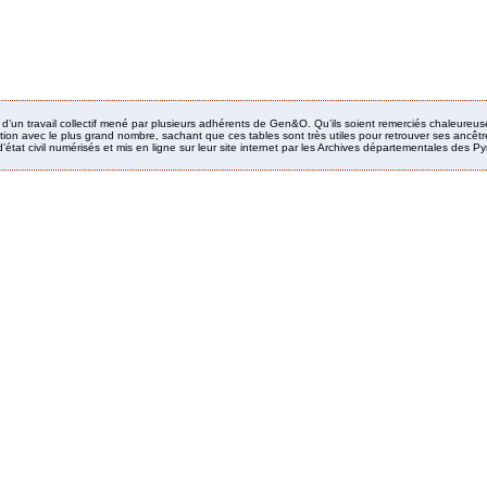
it d’un travail collectif mené par plusieurs adhérents de Gen&O. Qu’ils soient remerciés chaleureus
ion avec le plus grand nombre, sachant que ces tables sont très utiles pour retrouver ses ancêtres
’état civil numérisés et mis en ligne sur leur site internet par les Archives départementales des 