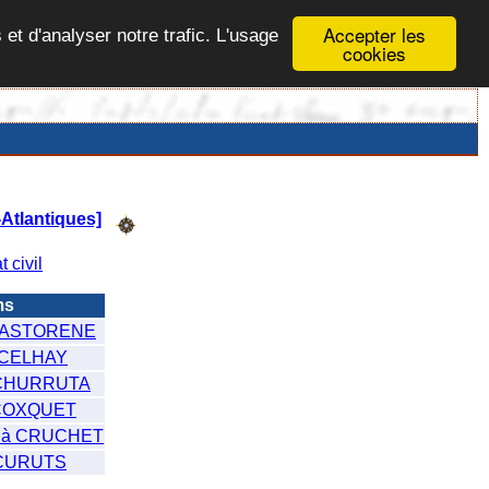
Accepter les
 et d'analyser notre trafic. L'usage
cookies
Atlantiques]
t civil
ms
CASTORENE
 CELHAY
 CHURRUTA
COXQUET
 à CRUCHET
 CURUTS