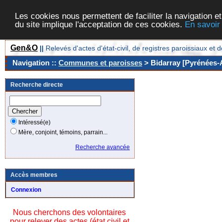
Les cookies nous permettent de faciliter la navigation et
du site implique l'acceptation de ces cookies.
En savoir
Gen&O
||
Relevés d'actes d'état-civil, de registres paroissiaux 
Navigation ::
Communes et paroisses
> Bidarray [Pyrénées-A
Recherche directe
Intéressé(e)
Mère, conjoint, témoins, parrain...
Recherche avancée
Accès membres
Connexion
Nous cherchons des volontaires
pour relever des actes (état civil et