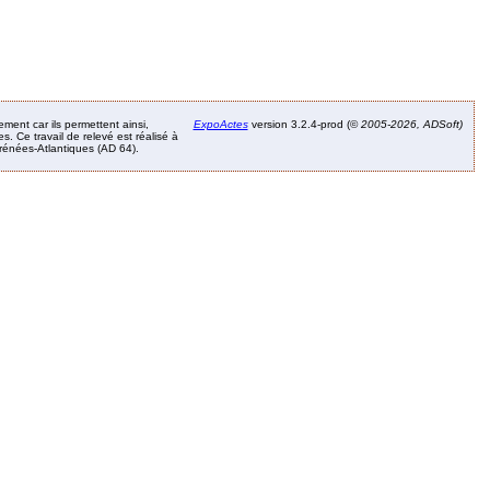
ement car ils permettent ainsi,
ExpoActes
version 3.2.4-prod (©
2005-2026, ADSoft)
. Ce travail de relevé est réalisé à
Pyrénées-Atlantiques (AD 64).