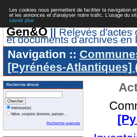
Les cookies nous permettent de faciliter la navigation et
et les annonces et d'analyser notre trafic. L'usage du s
savoir plus
Gen&O
||
Relevés d'actes d
et documents d'archives en
Navigation ::
Communes 
[Pyrénées-Atlantiques] 
Act
Recherche directe
Comm
Intéressé(e)
Mère, conjoint, témoins, parrain...
[Py
Recherche avancée