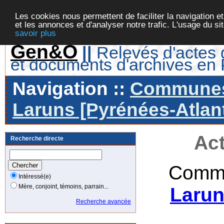
Les cookies nous permettent de faciliter la navigation et
et les annonces et d'analyser notre trafic. L'usage du s
savoir plus
Gen&O
||
Relevés d'actes d
et documents d'archives en
Navigation ::
Communes 
Laruns [Pyrénées-Atlant
Act
Recherche directe
Commu
Intéressé(e)
Mère, conjoint, témoins, parrain...
Larun
Recherche avancée