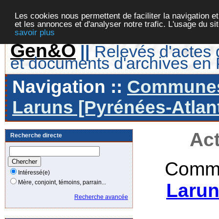
Les cookies nous permettent de faciliter la navigation et
et les annonces et d'analyser notre trafic. L'usage du s
savoir plus
Gen&O
||
Relevés d'actes d
et documents d'archives en
Navigation ::
Communes 
Laruns [Pyrénées-Atlant
Act
Recherche directe
Commu
Intéressé(e)
Mère, conjoint, témoins, parrain...
Larun
Recherche avancée