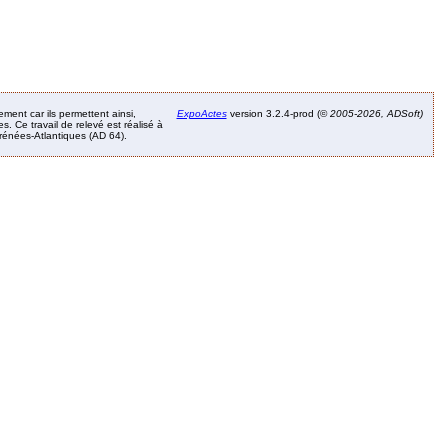
ement car ils permettent ainsi,
ExpoActes
version 3.2.4-prod (©
2005-2026, ADSoft)
. Ce travail de relevé est réalisé à
Pyrénées-Atlantiques (AD 64).