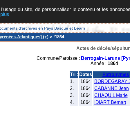
 l'usage du site, de personnaliser le contenu et les annonces
 plus
et documents d'archives en Pays Basque et Béarn
yrénées-Atlantiques] (+)
> !1864
Actes de décès/sépultur
Commune/Paroisse :
Berrogain-Laruns [Pyr
Année :
1864
Tri :
Dates
Patronymes
1.
1864
BORDEGARAY J
2.
1864
CABANNE Jean
3.
1864
CHAQUIL Marie
4.
1864
IDIART Bernart