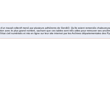
it d’un travail collectif mené par plusieurs adhérents de Gen&O. Qu’ils soient remerciés chaleureus
ion avec le plus grand nombre, sachant que ces tables sont très utiles pour retrouver ses ancêtres
’état civil numérisés et mis en ligne sur leur site internet par les Archives départementales des 