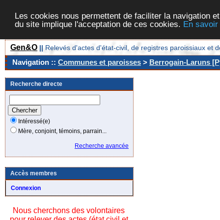
Les cookies nous permettent de faciliter la navigation et
du site implique l'acceptation de ces cookies.
En savoir
Gen&O
||
Relevés d'actes d'état-civil, de registres paroissiaux 
Navigation ::
Communes et paroisses
>
Berrogain-Laruns [P
Recherche directe
Intéressé(e)
Mère, conjoint, témoins, parrain...
Recherche avancée
Accès membres
Connexion
Nous cherchons des volontaires
pour relever des actes (état civil et