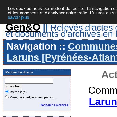
Les cookies nous permettent de faciliter la navigation et
et les annonces et d'analyser notre trafic. L'usage du s
savoir plus
Gen&O
||
Relevés d'actes d
et documents d'archives en
Navigation ::
Communes 
Laruns [Pyrénées-Atlant
Act
Recherche directe
Commu
Intéressé(e)
Mère, conjoint, témoins, parrain...
Larun
Recherche avancée