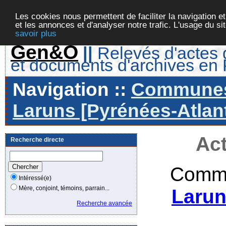
Les cookies nous permettent de faciliter la navigation et
et les annonces et d'analyser notre trafic. L'usage du s
savoir plus
Gen&O
||
Relevés d'actes d
et documents d'archives en
Navigation ::
Communes 
Laruns [Pyrénées-Atlant
Act
Recherche directe
Commu
Intéressé(e)
Mère, conjoint, témoins, parrain...
Larun
Recherche avancée