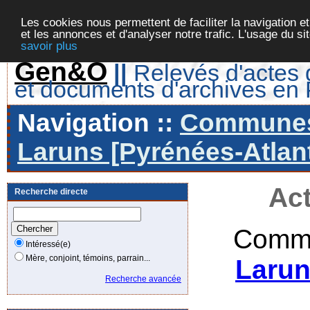
Les cookies nous permettent de faciliter la navigation et
et les annonces et d'analyser notre trafic. L'usage du s
savoir plus
Gen&O
||
Relevés d'actes d
et documents d'archives en
Navigation ::
Communes 
Laruns [Pyrénées-Atlant
Act
Recherche directe
Commu
Intéressé(e)
Mère, conjoint, témoins, parrain...
Larun
Recherche avancée