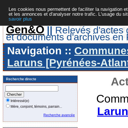
Les cookies nous permettent de faciliter la navigation et
et les annonces et d'analyser notre trafic. L'usage du s
savoir plus
Gen&O
||
Relevés d'actes d
et documents d'archives en
Navigation ::
Communes 
Laruns [Pyrénées-Atlant
Act
Recherche directe
Commu
Intéressé(e)
Mère, conjoint, témoins, parrain...
Larun
Recherche avancée