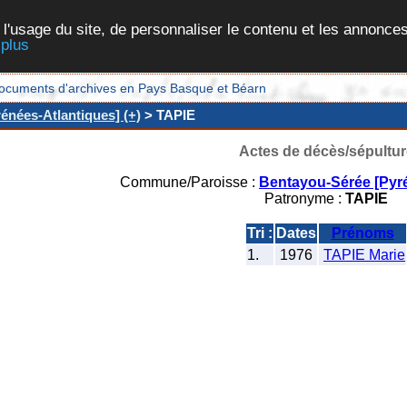
 l'usage du site, de personnaliser le contenu et les annonces
 plus
et documents d'archives en Pays Basque et Béarn
énées-Atlantiques] (+)
> TAPIE
Actes de décès/sépultur
Commune/Paroisse :
Bentayou-Sérée [Pyré
Patronyme :
TAPIE
Tri :
Dates
Prénoms
1.
1976
TAPIE Marie