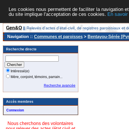
Les cookies nous permettent de faciliter la navigation et
du site implique l'acceptation de ces cookies.
En savoir
Gen&O
||
Relevés d'actes d'état-civil, de registres paroissiaux 
Navigation ::
Communes et paroisses
>
Bentayou-Sérée [Pyr
Recherche directe
Intéressé(e)
Mère, conjoint, témoins, parrain...
Recherche avancée
Accès membres
Connexion
Nous cherchons des volontaires
pour relever des actes (état civil et