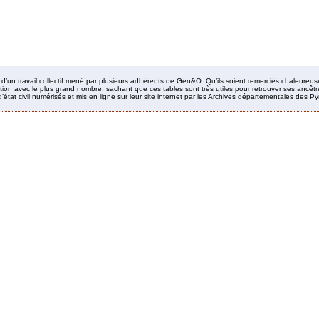
it d’un travail collectif mené par plusieurs adhérents de Gen&O. Qu’ils soient remerciés chaleureus
ion avec le plus grand nombre, sachant que ces tables sont très utiles pour retrouver ses ancêtres
’état civil numérisés et mis en ligne sur leur site internet par les Archives départementales des 