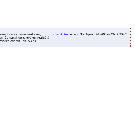
ement car ils permettent ainsi,
ExpoActes
version 3.2.4-prod (©
2005-2026, ADSoft)
. Ce travail de relevé est réalisé à
Pyrénées-Atlantiques (AD 64).