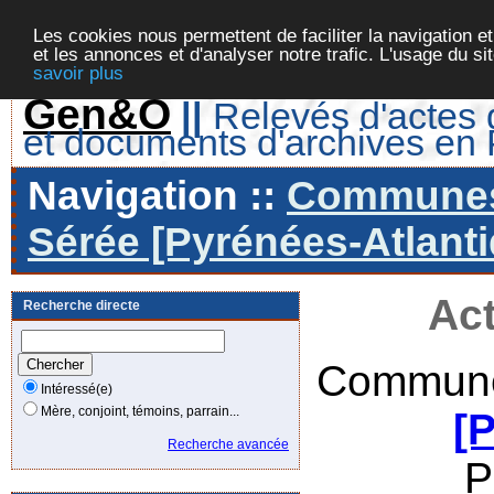
Les cookies nous permettent de faciliter la navigation et
et les annonces et d'analyser notre trafic. L'usage du s
savoir plus
Gen&O
||
Relevés d'actes d
et documents d'archives en
Navigation ::
Communes 
Sérée [Pyrénées-Atlanti
Act
Recherche directe
Commune
Intéressé(e)
Mère, conjoint, témoins, parrain...
[
Recherche avancée
P