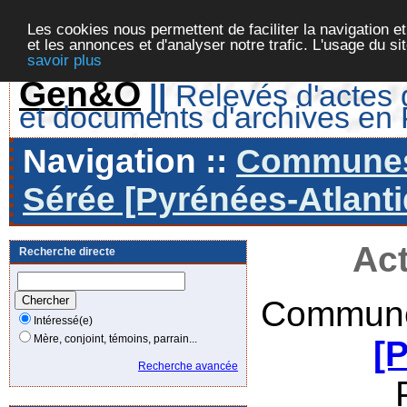
Les cookies nous permettent de faciliter la navigation et
et les annonces et d'analyser notre trafic. L'usage du s
savoir plus
Gen&O
||
Relevés d'actes d
et documents d'archives en
Navigation ::
Communes 
Sérée [Pyrénées-Atlanti
Act
Recherche directe
Commune
Intéressé(e)
Mère, conjoint, témoins, parrain...
[
Recherche avancée