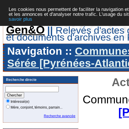
Les cookies nous permettent de faciliter la navigation et
et les annonces et d'analyser notre trafic. L'usage du s
savoir plus
Gen&O
||
Relevés d'actes d
et documents d'archives en
Navigation ::
Communes 
Sérée [Pyrénées-Atlanti
Act
Recherche directe
Commune
Intéressé(e)
Mère, conjoint, témoins, parrain...
[
Recherche avancée