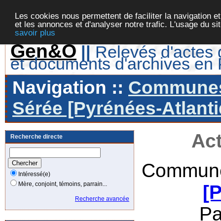
Les cookies nous permettent de faciliter la navigation et
et les annonces et d'analyser notre trafic. L'usage du s
savoir plus
Gen&O
||
Relevés d'actes d
et documents d'archives en
Navigation ::
Communes 
Sérée [Pyrénées-Atlanti
Act
Recherche directe
Commune
Intéressé(e)
Mère, conjoint, témoins, parrain...
[
Recherche avancée
Pa