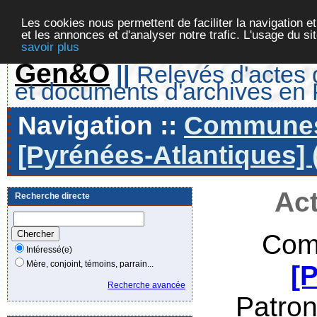
Les cookies nous permettent de faciliter la navigation et
et les annonces et d'analyser notre trafic. L'usage du s
savoir plus
Gen&O
||
Relevés d'actes d
et documents d'archives en
Navigation ::
Communes 
[Pyrénées-Atlantiques] 
Act
Recherche directe
Com
Intéressé(e)
Mère, conjoint, témoins, parrain...
[
Recherche avancée
Patro