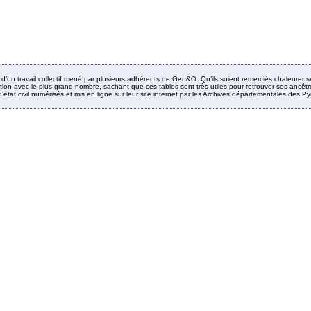
it d’un travail collectif mené par plusieurs adhérents de Gen&O. Qu’ils soient remerciés chaleureus
ion avec le plus grand nombre, sachant que ces tables sont très utiles pour retrouver ses ancêtres
’état civil numérisés et mis en ligne sur leur site internet par les Archives départementales des 