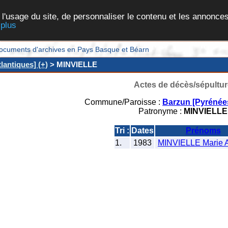
 l'usage du site, de personnaliser le contenu et les annonces
 plus
et documents d'archives en Pays Basque et Béarn
lantiques] (+)
> MINVIELLE
Actes de décès/sépultur
Commune/Paroisse :
Barzun [Pyrénées
Patronyme :
MINVIELLE
Tri :
Dates
Prénoms
1.
1983
MINVIELLE Marie 