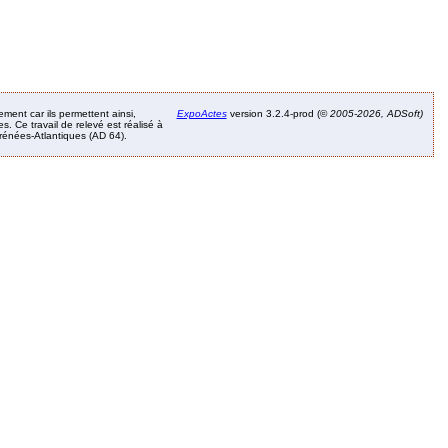
ement car ils permettent ainsi,
ExpoActes
version 3.2.4-prod (©
2005-2026, ADSoft)
. Ce travail de relevé est réalisé à
Pyrénées-Atlantiques (AD 64).