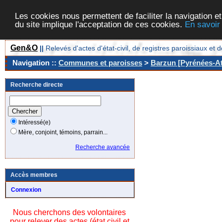
Les cookies nous permettent de faciliter la navigation et
du site implique l'acceptation de ces cookies.
En savoir
Gen&O
||
Relevés d'actes d'état-civil, de registres paroissiaux 
Navigation ::
Communes et paroisses
>
Barzun [Pyrénées-At
Recherche directe
Intéressé(e)
Mère, conjoint, témoins, parrain...
Recherche avancée
Accès membres
Connexion
Nous cherchons des volontaires
pour relever des actes (état civil et