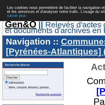
Les cookies nous permettent de faciliter la navigation et
et les annonces et d'analyser notre trafic. L'usage du s
savoir plus
Gen&O
||
Relevés d'actes d
et documents d'archives en
Navigation ::
Communes 
[Pyrénées-Atlantiques] 
Act
Recherche directe
Com
Intéressé(e)
Mère, conjoint, témoins, parrain...
[
Recherche avancée
Pa