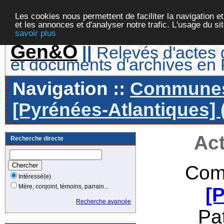
Les cookies nous permettent de faciliter la navigation et
et les annonces et d'analyser notre trafic. L'usage du s
savoir plus
Gen&O
||
Relevés d'actes d
et documents d'archives en
Navigation ::
Communes 
[Pyrénées-Atlantiques] 
Act
Recherche directe
Com
Intéressé(e)
Mère, conjoint, témoins, parrain...
[
Recherche avancée
Pa