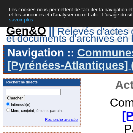
Les cookies nous permettent de faciliter la navigation et
et les annonces et d'analyser notre trafic. L'usage du s
savoir plus
Gen&O
||
Relevés d'actes d
et documents d'archives en
Navigation ::
Communes 
[Pyrénées-Atlantiques] 
Act
Recherche directe
Com
Intéressé(e)
Mère, conjoint, témoins, parrain...
[
Recherche avancée
P