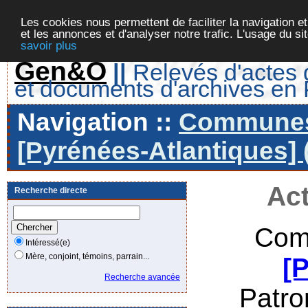
Les cookies nous permettent de faciliter la navigation et
et les annonces et d'analyser notre trafic. L'usage du s
savoir plus
Gen&O
||
Relevés d'actes d
et documents d'archives en
Navigation ::
Communes 
[Pyrénées-Atlantiques] 
Act
Recherche directe
Com
Intéressé(e)
Mère, conjoint, témoins, parrain...
[
Recherche avancée
Patr