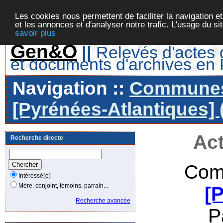
Les cookies nous permettent de faciliter la navigation et
et les annonces et d'analyser notre trafic. L'usage du s
savoir plus
Gen&O
||
Relevés d'actes d
et documents d'archives en
Navigation ::
Communes 
[Pyrénées-Atlantiques] 
Act
Recherche directe
Com
Intéressé(e)
Mère, conjoint, témoins, parrain...
[
Recherche avancée
P