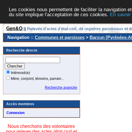
Les cookies nous permettent de faciliter la navigation et
du site implique l'acceptation de ces cookies.
En savoir
Gen&O
||
Relevés d'actes d'état-civil, de registres paroissiaux 
Navigation ::
Communes et paroisses
>
Barzun [Pyrénées-At
Recherche directe
Intéressé(e)
Mère, conjoint, témoins, parrain...
Recherche avancée
Accès membres
Connexion
Nous cherchons des volontaires
pour relever des actes (état civil et