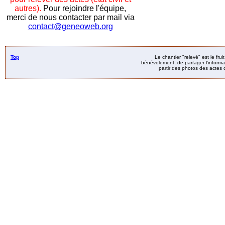
autres).
Pour rejoindre l'équipe,
merci de nous contacter par mail via
contact@geneoweb.org
Top
Le chantier "relevé" est le fru
bénévolement, de partager l’informat
partir des photos des actes d