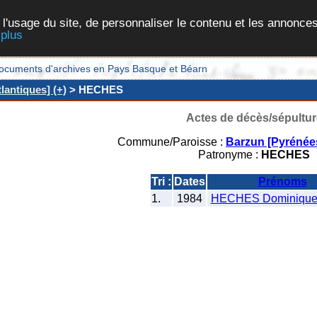
 l'usage du site, de personnaliser le contenu et les annonces
 plus
et documents d'archives en Pays Basque et Béarn
lantiques] (+)
> HECHES
Actes de décès/sépultur
Commune/Paroisse :
Barzun [Pyrénées
Patronyme :
HECHES
Tri :
Dates
Prénoms
1.
1984
HECHES Dominique 