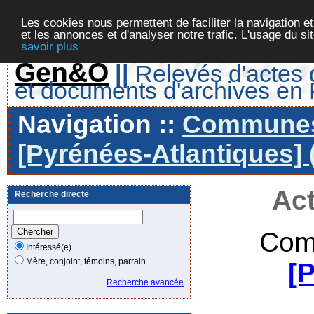
Les cookies nous permettent de faciliter la navigation et
et les annonces et d'analyser notre trafic. L'usage du s
savoir plus
Gen&O
||
Relevés d'actes d
et documents d'archives en
Navigation ::
Communes 
[Pyrénées-Atlantiques] 
Act
Recherche directe
Com
Intéressé(e)
Mère, conjoint, témoins, parrain...
[
Recherche avancée