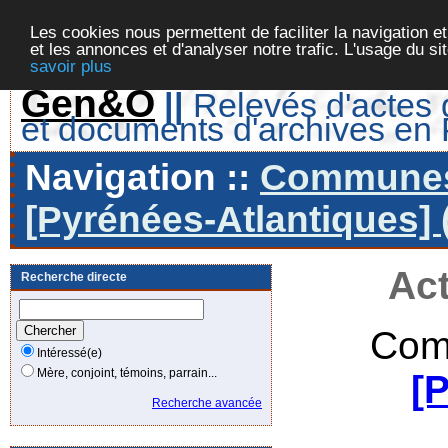
Les cookies nous permettent de faciliter la navigation et
et les annonces et d'analyser notre trafic. L'usage du s
savoir plus
Gen&O
||
Relevés d'actes d
et documents d'archives en
Navigation ::
Communes 
[Pyrénées-Atlantiques] 
Act
Recherche directe
Com
Intéressé(e)
Mère, conjoint, témoins, parrain...
[
Recherche avancée