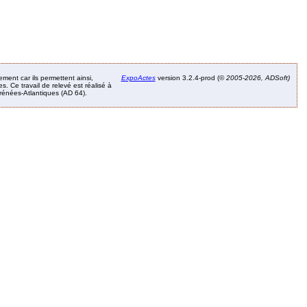
ement car ils permettent ainsi,
ExpoActes
version 3.2.4-prod (©
2005-2026, ADSoft)
. Ce travail de relevé est réalisé à
Pyrénées-Atlantiques (AD 64).