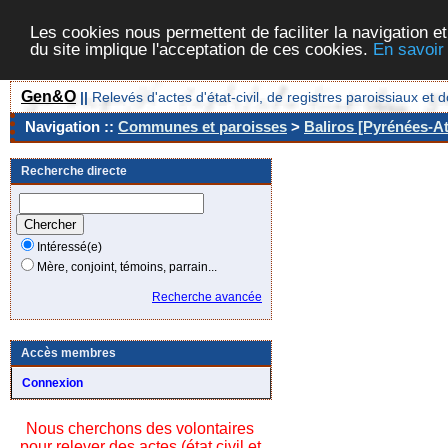
Les cookies nous permettent de faciliter la navigation et
du site implique l'acceptation de ces cookies.
En savoir
Gen&O
||
Relevés d'actes d'état-civil, de registres paroissiaux 
Navigation ::
Communes et paroisses
>
Baliros [Pyrénées-At
Recherche directe
Intéressé(e)
Mère, conjoint, témoins, parrain...
Recherche avancée
Accès membres
Connexion
Nous cherchons des volontaires
pour relever des actes (état civil et