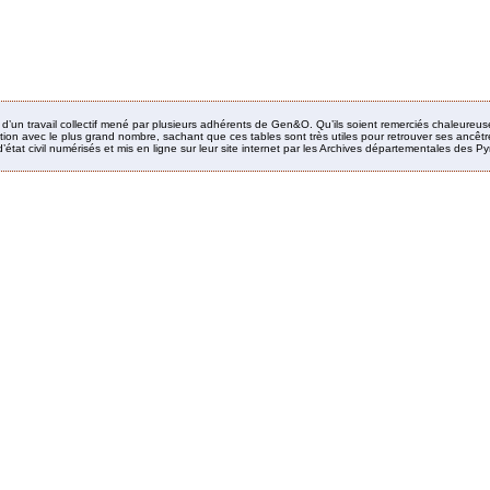
it d’un travail collectif mené par plusieurs adhérents de Gen&O. Qu’ils soient remerciés chaleureus
ion avec le plus grand nombre, sachant que ces tables sont très utiles pour retrouver ses ancêtres
’état civil numérisés et mis en ligne sur leur site internet par les Archives départementales des 