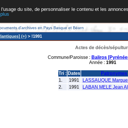
 l'usage du site, de personnaliser le contenu et les annonces
 plus
et documents d'archives en Pays Basque et Béarn
lantiques] (+)
> !1991
Actes de décès/sépultur
Commune/Paroisse :
Baliros [Pyrénée
Année :
1991
Tri :
Dates
Patronymes
1.
1991
LASSAUQUE Margueri
2.
1991
LABAN MELE Jean Al