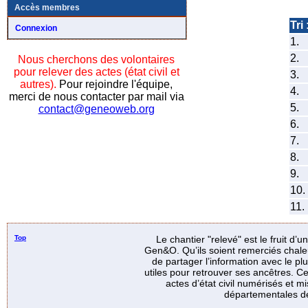
Accès membres
Tri 
Connexion
1.
2.
Nous cherchons des volontaires
pour relever des actes (état civil et
3.
autres).
Pour rejoindre l'équipe,
4.
merci de nous contacter par mail via
5.
contact@geneoweb.org
6.
7.
8.
9.
10.
11.
Top
Le chantier "relevé" est le fruit d’
Gen&O. Qu’ils soient remerciés chale
de partager l’information avec le p
utiles pour retrouver ses ancêtres. Ce
actes d’état civil numérisés et mi
départementales de