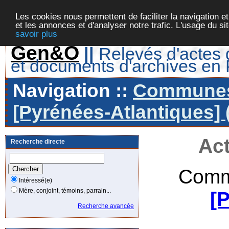
Les cookies nous permettent de faciliter la navigation et
et les annonces et d'analyser notre trafic. L'usage du s
savoir plus
Gen&O
||
Relevés d'actes d
et documents d'archives en
Navigation ::
Communes 
[Pyrénées-Atlantiques] 
Act
Recherche directe
Comm
Intéressé(e)
Mère, conjoint, témoins, parrain...
[
Recherche avancée