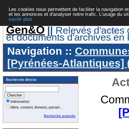
Les cookies nous permettent de faciliter la navigation et
et les annonces et d'analyser notre trafic. L'usage du s
savoir plus
Gen&O
||
Relevés d'actes d
et documents d'archives en
Navigation ::
Communes 
[Pyrénées-Atlantiques] 
Act
Recherche directe
Comm
Intéressé(e)
Mère, conjoint, témoins, parrain...
[
Recherche avancée