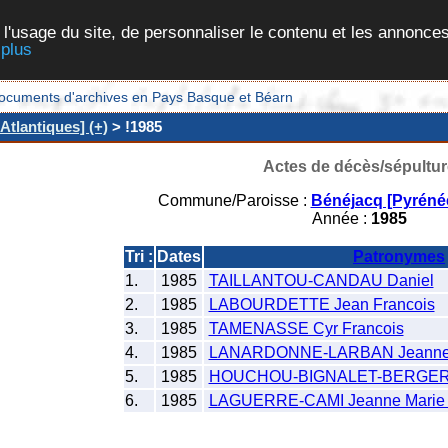
 l'usage du site, de personnaliser le contenu et les annonces
 plus
et documents d'archives en Pays Basque et Béarn
tlantiques] (+)
> !1985
Actes de décès/sépultur
Commune/Paroisse :
Bénéjacq [Pyrénée
Année :
1985
Tri :
Dates
Patronymes
1.
1985
TAILLANTOU-CANDAU Daniel
2.
1985
LABOURDETTE Jean Francois
3.
1985
TAMENASSE Cyr Francois
4.
1985
LANARDONNE-LARBAN Jeanne G
5.
1985
HOUCHOU-BIGNALET-BERGERE
6.
1985
LAGUERRE-CAMI Jeanne Marie 