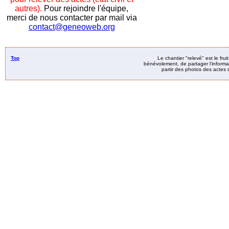
autres).
Pour rejoindre l'équipe,
merci de nous contacter par mail via
contact@geneoweb.org
Top
Le chantier "relevé" est le fru
bénévolement, de partager l’informat
partir des photos des actes d