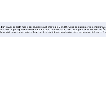
it d’un travail collectif mené par plusieurs adhérents de Gen&O. Qu’ils soient remerciés chaleureus
ion avec le plus grand nombre, sachant que ces tables sont très utiles pour retrouver ses ancêtres
’état civil numérisés et mis en ligne sur leur site internet par les Archives départementales des 