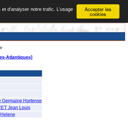
Accepter les
 et d'analyser notre trafic. L'usage
cookies
e
s-Atlantiques]
ermaine Hortense
T Jean Louis
Helene