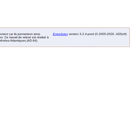
ement car ils permettent ainsi,
ExpoActes
version 3.2.4-prod (©
2005-2026, ADSoft)
. Ce travail de relevé est réalisé à
Pyrénées-Atlantiques (AD 64).