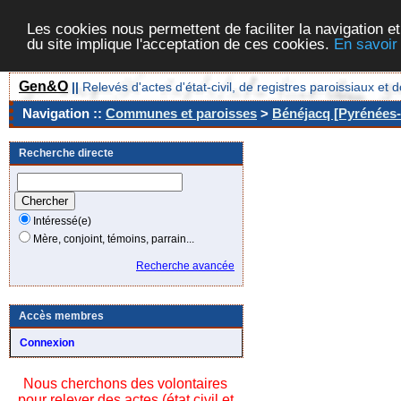
Les cookies nous permettent de faciliter la navigation et
du site implique l'acceptation de ces cookies.
En savoir
Gen&O
||
Relevés d'actes d'état-civil, de registres paroissiaux 
Navigation ::
Communes et paroisses
>
Bénéjacq [Pyrénées-A
Recherche directe
Intéressé(e)
Mère, conjoint, témoins, parrain...
Recherche avancée
Accès membres
Connexion
Nous cherchons des volontaires
pour relever des actes (état civil et