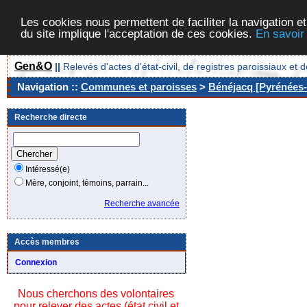
Les cookies nous permettent de faciliter la navigation et
du site implique l'acceptation de ces cookies.
En savoir
Gen&O
||
Relevés d'actes d'état-civil, de registres paroissiaux 
Navigation ::
Communes et paroisses
>
Bénéjacq [Pyrénées-A
Recherche directe
Intéressé(e)
Mère, conjoint, témoins, parrain...
Recherche avancée
Accès membres
Connexion
Nous cherchons des volontaires
pour relever des actes (état civil et