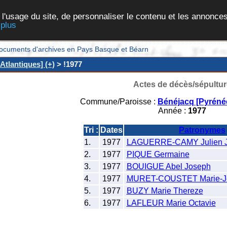
 l'usage du site, de personnaliser le contenu et les annonces
 plus
et documents d'archives en Pays Basque et Béarn
tlantiques] (+)
> !1977
Actes de décès/sépultur
Commune/Paroisse :
Bénéjacq [Pyrénée
Année :
1977
Tri :
Dates
Patronymes
1.
1977
LAGUERRE-CAMY Julien J
2.
1977
PIQUE Germaine
3.
1977
BOUIGUE Abel Joseph
4.
1977
MURET-COUSTET Marie-J
5.
1977
BUZY Marie Thereze
6.
1977
LAFLEUR Marie Octavie