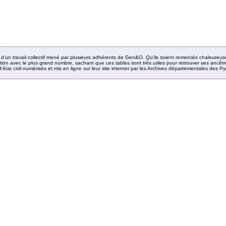
it d’un travail collectif mené par plusieurs adhérents de Gen&O. Qu’ils soient remerciés chaleureus
ion avec le plus grand nombre, sachant que ces tables sont très utiles pour retrouver ses ancêtres
’état civil numérisés et mis en ligne sur leur site internet par les Archives départementales des 