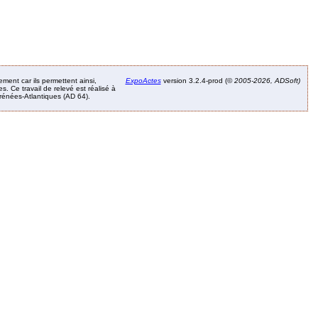
ement car ils permettent ainsi,
ExpoActes
version 3.2.4-prod (©
2005-2026, ADSoft)
. Ce travail de relevé est réalisé à
Pyrénées-Atlantiques (AD 64).